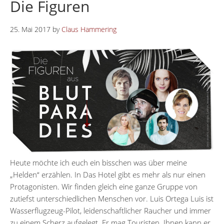
Die Figuren
25. Mai 2017
by
Claus Hammering
Heute möchte ich euch ein bisschen was über meine
„Helden“ erzählen. In Das Hotel gibt es mehr als nur einen
Protagonisten. Wir finden gleich eine ganze Gruppe von
zutiefst unterschiedlichen Menschen vor. Luis Ortega Luis ist
Wasserflugzeug-Pilot, leidenschaftlicher Raucher und immer
zu einem Scherz aufgelegt. Er mag Touristen. Ihnen kann er