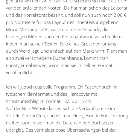
gemacht werden. An dieser Stelle scheuen sich viele Autoren
vor den anfallenden Kosten. Da hat man schon das Lektorat
und das Korrektorat bezahlt, und soll nun auch noch 2,00 €
pro Normseite für das Layout des Innenteils ausgeben?
Meine Meinung: ja! Es wäre doch eine Schande, die
bisherigen Mühen und den Kostenaufwand zu schmälern,
indem man seinen Text im Stile eines Groschenromans
durch Word jagt, und einfach auf den Markt wirft. Plant man
also zwei verschiedene Bucheinbände, kommt man
günstiger dabei weg, wenn man sie im selben Format
veröffentlicht.
Ich will jedoch das volle Programm. Ein Taschenbuch im
typischen Kleinformat und das Hardcover mit
Schutzumschlag im Format 13,5 x 21,5 cm.
Auf der BoD Website lassen sich die Verkaufspreise im
Vorfeld überprüfen, sodass man eine gesunde Entscheidung
treffen kann, bevor man die Daten an den Buchsetzer
übergibt. Das vermeidet böse Überraschungen bei der