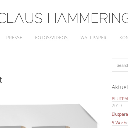
CLAUS HAMMERIN
PRESSE
FOTOS/VIDEOS
WALLPAPER
KO
t
Aktuel
BLUTPAR
2019
Blutpara
5 Woche