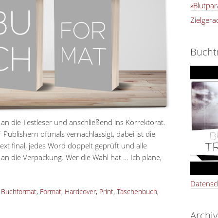
»Blutpar
Zielgera
Buchtr
n die Testleser und anschließend ins Korrektorat.
Publishern oftmals vernachlässigt, dabei ist die
ext final, jedes Word doppelt geprüft und alle
 an die Verpackung. Wer die Wahl hat … Ich plane,
Datensc
:
Buchformat
,
Format
,
Hardcover
,
Print
,
Taschenbuch
,
Archiv