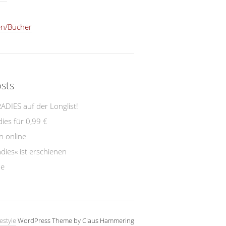
en/Bücher
sts
DIES auf der Longlist!
ies für 0,99 €
 online
dies« ist erschienen
de
estyle
WordPress Theme by Claus Hammering