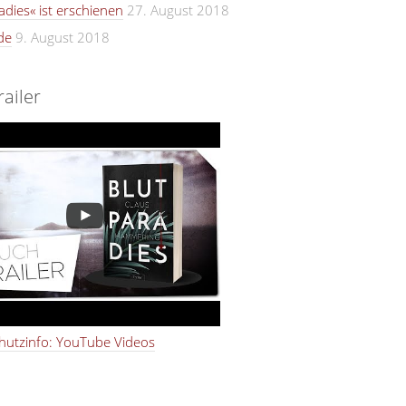
adies« ist erschienen
27. August 2018
de
9. August 2018
ailer
hutzinfo: YouTube Videos