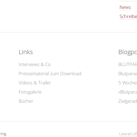
News
Schreib
Links
Blogpo
Interviews & Co
BLUTPARA
Pressematerial zum Download
Blutparad
Videos & Trailer
5 Wochen
Fotogalerie
»Blutpara
Bücher
Zielgera
ing.
Lauras Lif